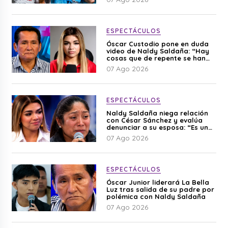
ESPECTÁCULOS
Óscar Custodio pone en duda
video de Naldy Saldaña: “Hay
cosas que de repente se han
editado”
07 Ago 2026
ESPECTÁCULOS
Naldy Saldaña niega relación
con César Sánchez y evalúa
denunciar a su esposa: “Es una
difamación”
07 Ago 2026
ESPECTÁCULOS
Óscar Junior liderará La Bella
Luz tras salida de su padre por
polémica con Naldy Saldaña
07 Ago 2026