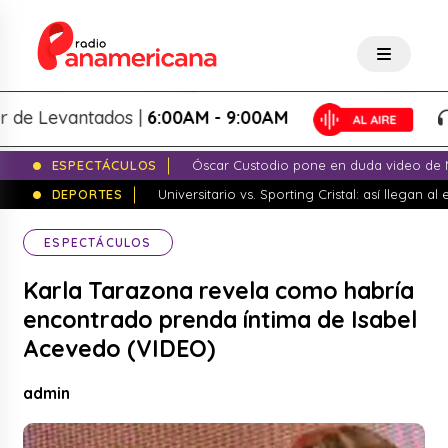
Levantados |
6:00AM - 9:00AM
Lo
ESPECTÁCULOS
Óscar Custodio pone en duda video de N
DEPORTES
Universitario vs. Sporting Cristal: así llegan a
ESPECTÁCULOS
Karla Tarazona revela como habría
encontrado prenda íntima de Isabel
Acevedo (VIDEO)
admin