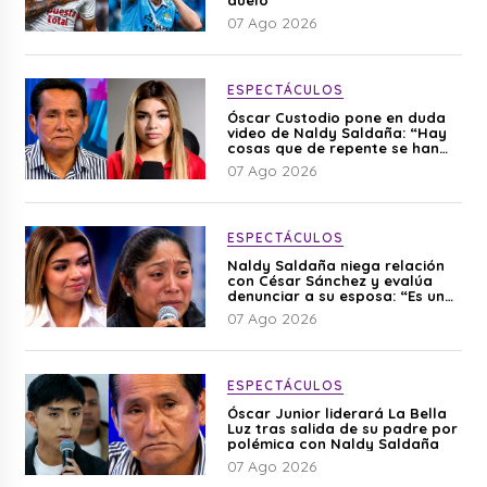
duelo
07 Ago 2026
ESPECTÁCULOS
Óscar Custodio pone en duda
video de Naldy Saldaña: “Hay
cosas que de repente se han
editado”
07 Ago 2026
ESPECTÁCULOS
Naldy Saldaña niega relación
con César Sánchez y evalúa
denunciar a su esposa: “Es una
difamación”
07 Ago 2026
ESPECTÁCULOS
Óscar Junior liderará La Bella
Luz tras salida de su padre por
polémica con Naldy Saldaña
07 Ago 2026