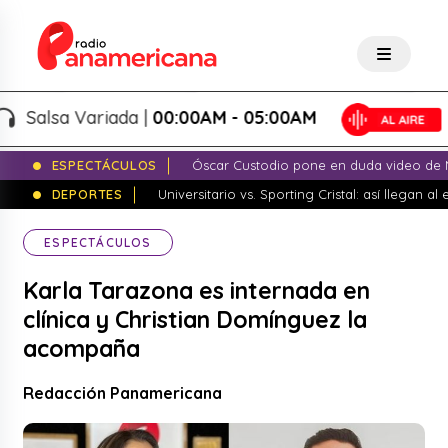
lsa Variada |
00:00AM - 05:00AM
ESPECTÁCULOS
Óscar Custodio pone en duda video de N
DEPORTES
Universitario vs. Sporting Cristal: así llegan a
ESPECTÁCULOS
Karla Tarazona es internada en
clínica y Christian Domínguez la
acompaña
Redacción Panamericana