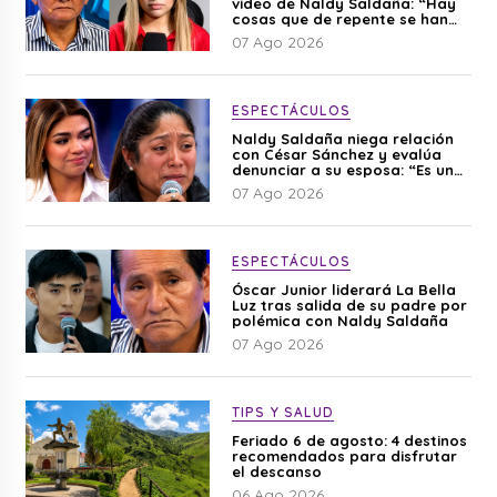
video de Naldy Saldaña: “Hay
cosas que de repente se han
editado”
07 Ago 2026
ESPECTÁCULOS
Naldy Saldaña niega relación
con César Sánchez y evalúa
denunciar a su esposa: “Es una
difamación”
07 Ago 2026
ESPECTÁCULOS
Óscar Junior liderará La Bella
Luz tras salida de su padre por
polémica con Naldy Saldaña
07 Ago 2026
TIPS Y SALUD
Feriado 6 de agosto: 4 destinos
recomendados para disfrutar
el descanso
06 Ago 2026