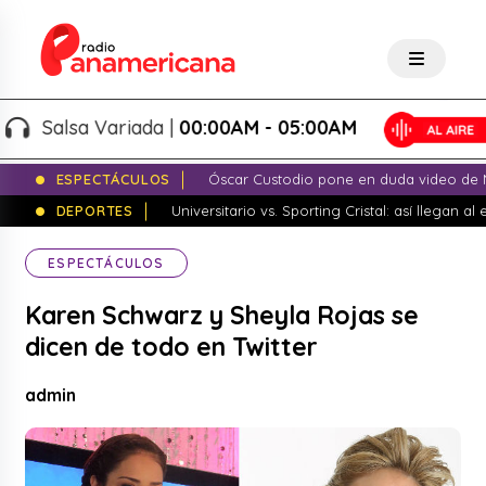
Salsa Variada |
00:00AM - 05:00AM
ESPECTÁCULOS
Óscar Custodio pone en duda video de N
DEPORTES
Universitario vs. Sporting Cristal: así llegan a
ESPECTÁCULOS
Karen Schwarz y Sheyla Rojas se
dicen de todo en Twitter
admin