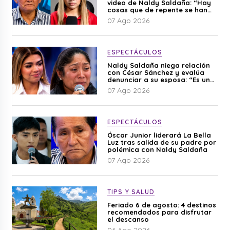
video de Naldy Saldaña: “Hay
cosas que de repente se han
editado”
07 Ago 2026
ESPECTÁCULOS
Naldy Saldaña niega relación
con César Sánchez y evalúa
denunciar a su esposa: “Es una
difamación”
07 Ago 2026
ESPECTÁCULOS
Óscar Junior liderará La Bella
Luz tras salida de su padre por
polémica con Naldy Saldaña
07 Ago 2026
TIPS Y SALUD
Feriado 6 de agosto: 4 destinos
recomendados para disfrutar
el descanso
06 Ago 2026