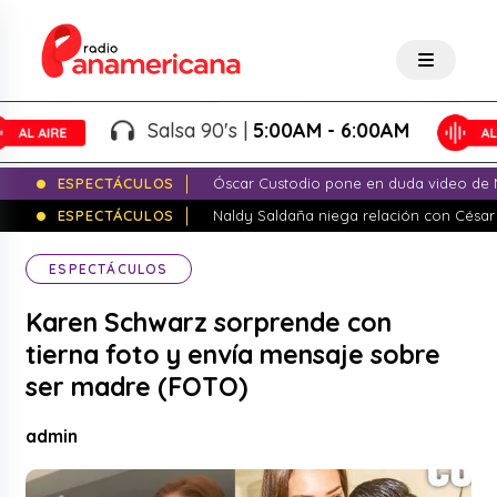
Salsa 90's |
5:00AM - 6:00AM
ESPECTÁCULOS
Óscar Custodio pone en duda video de N
ESPECTÁCULOS
Naldy Saldaña niega relación con César
ESPECTÁCULOS
Karen Schwarz sorprende con
tierna foto y envía mensaje sobre
ser madre (FOTO)
admin