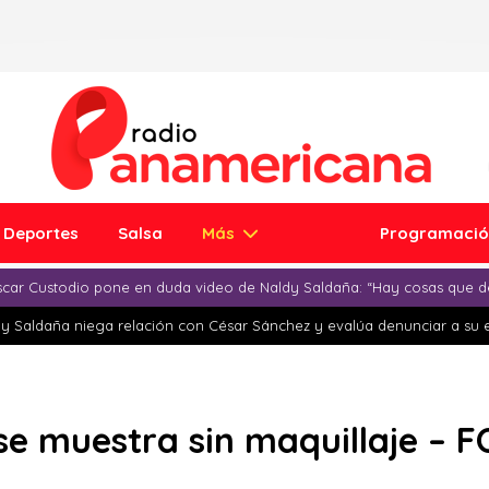
Deportes
Salsa
Más
Programaci
car Custodio pone en duda video de Naldy Saldaña: “Hay cosas que d
y Saldaña niega relación con César Sánchez y evalúa denunciar a su 
e muestra sin maquillaje – 