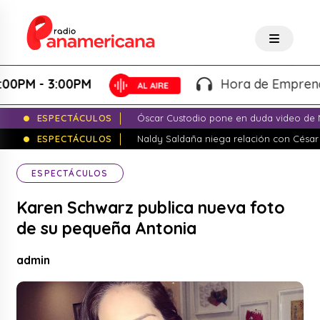
 - 3:00PM
Hora de Emprender - M
ESPECTÁCULOS
Óscar Custodio pone en duda video de N
ESPECTÁCULOS
Naldy Saldaña niega relación con César
ESPECTÁCULOS
Karen Schwarz publica nueva foto
de su pequeña Antonia
admin