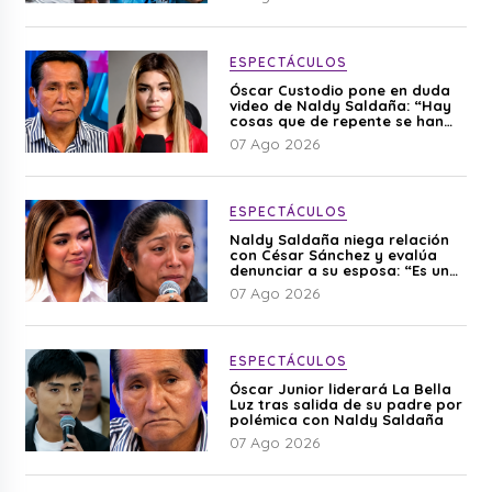
ESPECTÁCULOS
Óscar Custodio pone en duda
video de Naldy Saldaña: “Hay
cosas que de repente se han
editado”
07 Ago 2026
ESPECTÁCULOS
Naldy Saldaña niega relación
con César Sánchez y evalúa
denunciar a su esposa: “Es una
difamación”
07 Ago 2026
ESPECTÁCULOS
Óscar Junior liderará La Bella
Luz tras salida de su padre por
polémica con Naldy Saldaña
07 Ago 2026