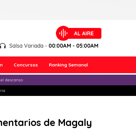
Salsa Variada -
00:00AM - 05:00AM
ón
Concursos
Ranking Semanal
 el descanso
ria
mentarios de Magaly