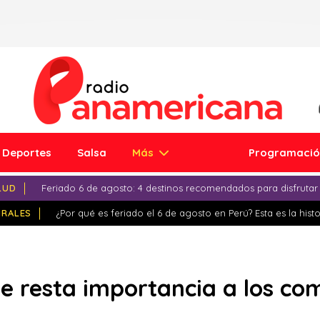
Deportes
Salsa
Más
Programaci
LUD
Feriado 6 de agosto: 4 destinos recomendados para disfrutar
IRALES
¿Por qué es feriado el 6 de agosto en Perú? Esta es la histo
e resta importancia a los co