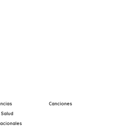
ncias
Canciones
y Salud
nacionales