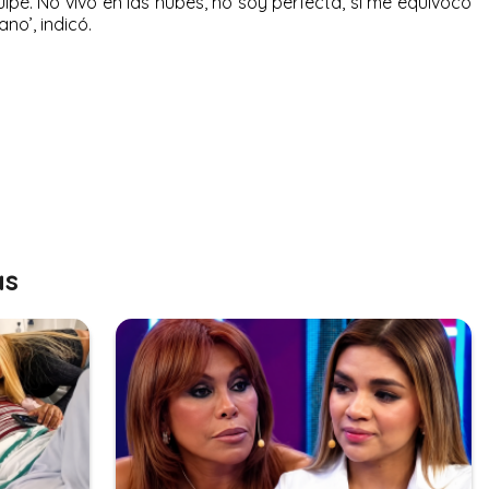
lpé. No vivo en las nubes, no soy perfecta, si me equivoco
no’, indicó.
as