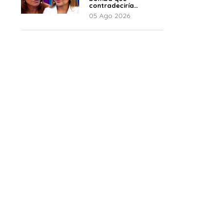
contradeciría
comunicado de La
05 Ago 2026
Bella Luz: “Hay un
audio”