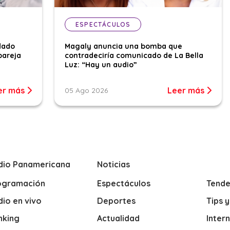
ESPECTÁCULOS
dado
Magaly anuncia una bomba que
pareja
contradeciría comunicado de La Bella
Luz: “Hay un audio”
er más
Leer más
05 Ago 2026
dio Panamericana
Noticias
ogramación
Espectáculos
Tende
io en vivo
Deportes
Tips 
nking
Actualidad
Inter