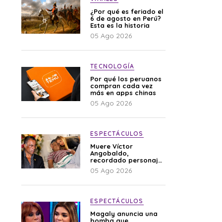
¿Por qué es feriado el
6 de agosto en Perú?
Esta es la historia
05 Ago 2026
TECNOLOGÍA
Por qué los peruanos
compran cada vez
más en apps chinas
05 Ago 2026
ESPECTÁCULOS
Muere Víctor
Angobaldo,
recordado personaje
de la farándula y
05 Ago 2026
expareja de Shirley
Cherres
ESPECTÁCULOS
Magaly anuncia una
bomba que