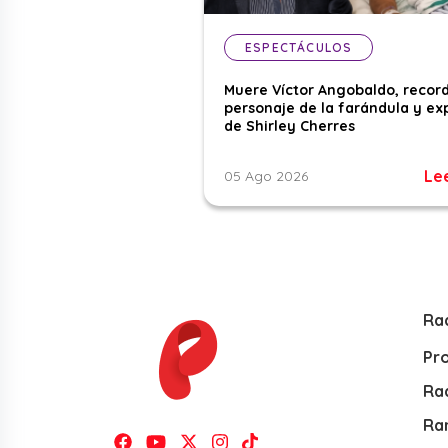
ESPECTÁCULOS
Muere Víctor Angobaldo, recor
personaje de la farándula y ex
de Shirley Cherres
Le
05 Ago 2026
Ra
Pr
Rad
Ra