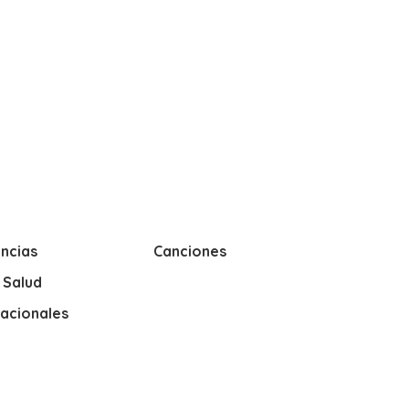
ncias
Canciones
y Salud
nacionales