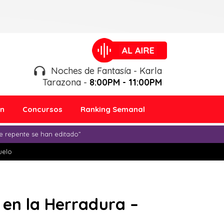
Noches de Fantasía - Karla
Tarazona -
8:00PM - 11:00PM
ón
Concursos
Ranking Semanal
e repente se han editado”
duelo
 en la Herradura –