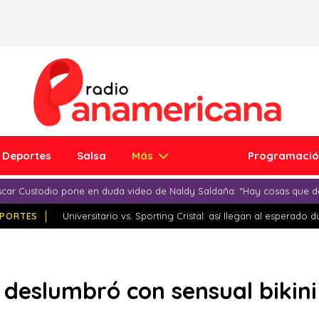
Deportes
Salsa
Más
Programaci
car Custodio pone en duda video de Naldy Saldaña: “Hay cosas que d
PORTES
Universitario vs. Sporting Cristal: así llegan al esperado 
deslumbró con sensual bikini