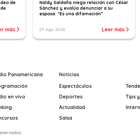
ideo de
Naldy Saldaña niega relación con César
 de
Sánchez y evalúa denunciar a su
esposa: “Es una difamación”
er más
Leer más
07 Ago 2026
dio Panamericana
Noticias
ogramación
Espectáculos
Tende
io en vivo
Deportes
Tips 
nking
Actualidad
Inter
ncursos
Salsa
Reservados.