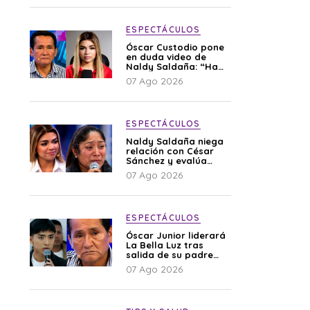
ESPECTÁCULOS
Óscar Custodio pone
en duda video de
Naldy Saldaña: “Hay
cosas que de repente
07 Ago 2026
se han editado”
ESPECTÁCULOS
Naldy Saldaña niega
relación con César
Sánchez y evalúa
denunciar a su
07 Ago 2026
esposa: “Es una
difamación”
ESPECTÁCULOS
Óscar Junior liderará
La Bella Luz tras
salida de su padre
por polémica con
07 Ago 2026
Naldy Saldaña