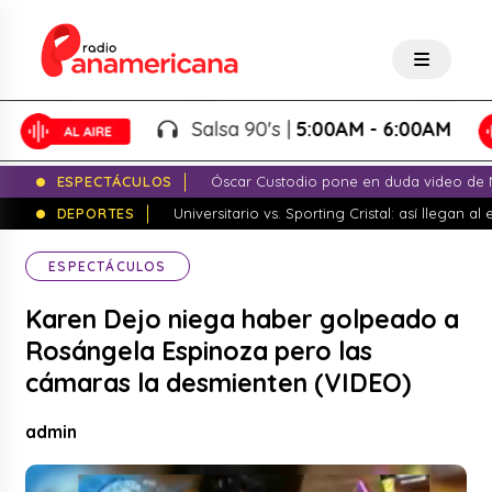
Salsa 90's |
5:00AM - 6:00AM
ESPECTÁCULOS
Óscar Custodio pone en duda video de N
DEPORTES
Universitario vs. Sporting Cristal: así llegan a
ESPECTÁCULOS
Karen Dejo niega haber golpeado a
Rosángela Espinoza pero las
cámaras la desmienten (VIDEO)
admin