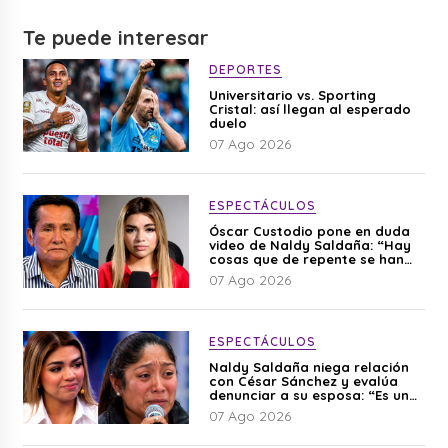
Te puede interesar
DEPORTES
Universitario vs. Sporting
Cristal: así llegan al esperado
duelo
07 Ago 2026
ESPECTÁCULOS
Óscar Custodio pone en duda
video de Naldy Saldaña: “Hay
cosas que de repente se han
editado”
07 Ago 2026
ESPECTÁCULOS
Naldy Saldaña niega relación
con César Sánchez y evalúa
denunciar a su esposa: “Es una
difamación”
07 Ago 2026