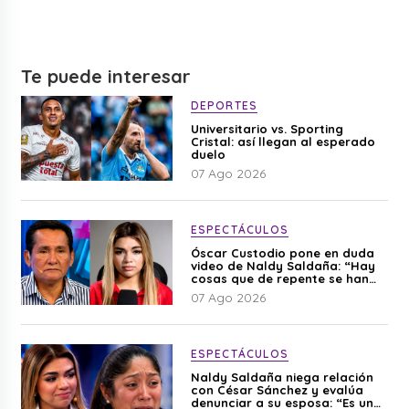
Te puede interesar
DEPORTES
Universitario vs. Sporting
Cristal: así llegan al esperado
duelo
07 Ago 2026
ESPECTÁCULOS
Óscar Custodio pone en duda
video de Naldy Saldaña: “Hay
cosas que de repente se han
editado”
07 Ago 2026
ESPECTÁCULOS
Naldy Saldaña niega relación
con César Sánchez y evalúa
denunciar a su esposa: “Es una