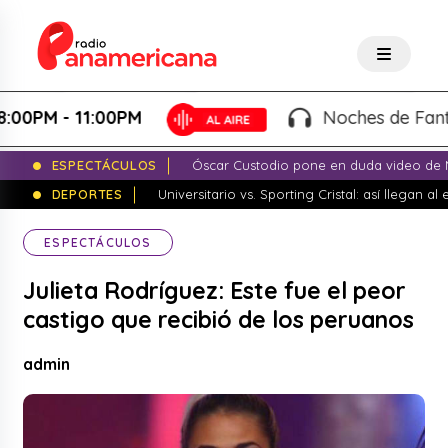
M - 11:00PM
Noches de Fantasía -
ESPECTÁCULOS
Óscar Custodio pone en duda video de N
DEPORTES
Universitario vs. Sporting Cristal: así llegan a
ESPECTÁCULOS
Julieta Rodríguez: Este fue el peor
castigo que recibió de los peruanos
admin