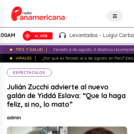
Levantados - Luigui Carbajal y Lu
TIPS Y SALUD
Feriado 6 de agosto: 4 destinos recomend
VIRALES
¿Por qué es feriado el 6 de agosto en Perú? Esta 
ESPECTÁCULOS
Julián Zucchi advierte al nuevo
galán de Yiddá Eslava: “Que la haga
feliz, si no, lo mato”
admin