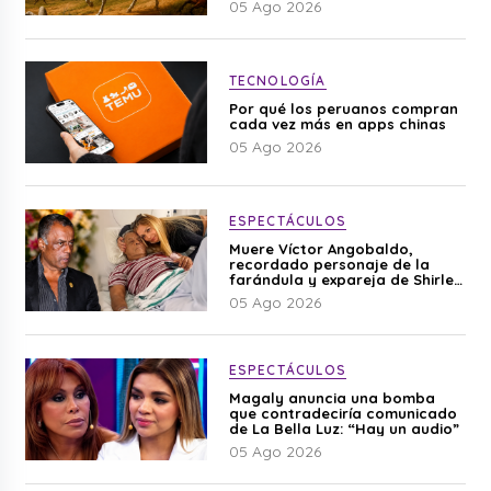
05 Ago 2026
TECNOLOGÍA
Por qué los peruanos compran
cada vez más en apps chinas
05 Ago 2026
ESPECTÁCULOS
Muere Víctor Angobaldo,
recordado personaje de la
farándula y expareja de Shirley
Cherres
05 Ago 2026
ESPECTÁCULOS
Magaly anuncia una bomba
que contradeciría comunicado
de La Bella Luz: “Hay un audio”
05 Ago 2026