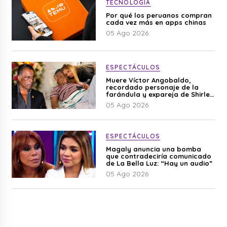
TECNOLOGÍA
Por qué los peruanos compran
cada vez más en apps chinas
05 Ago 2026
ESPECTÁCULOS
Muere Víctor Angobaldo,
recordado personaje de la
farándula y expareja de Shirley
Cherres
05 Ago 2026
ESPECTÁCULOS
Magaly anuncia una bomba
que contradeciría comunicado
de La Bella Luz: “Hay un audio”
05 Ago 2026