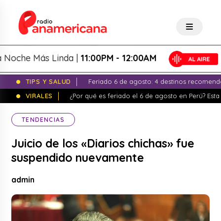
che Más Linda |
11:00PM - 12:00AM
TIPS Y SALUD
Feriado 6 de agosto: 4 destinos recomend
VIRALES
¿Por qué es feriado el 6 de agosto en Perú? Esta 
TENDENCIAS
Juicio de los «Diarios chichas» fue
suspendido nuevamente
admin