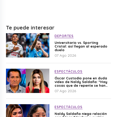
Te puede interesar
DEPORTES
Universitario vs. Sporting
Cristal: así llegan al esperado
duelo
07 Ago 2026
ESPECTÁCULOS
Óscar Custodio pone en duda
video de Naldy Saldaña: “Hay
cosas que de repente se han
editado”
07 Ago 2026
ESPECTÁCULOS
Naldy Saldaña niega relación