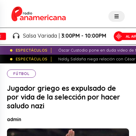
Salsa Variada |
3:00PM - 10:00PM
ESPECTÁCULOS
Óscar Custodio pone en duda video de N
ESPECTÁCULOS
Naldy Saldaña niega relación con César
FÚTBOL
Jugador griego es expulsado de
por vida de la selección por hacer
saludo nazi
admin