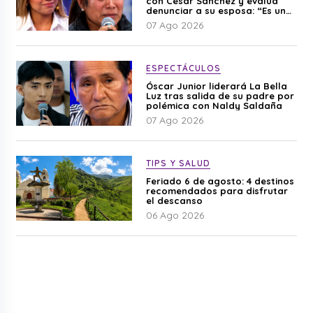
con César Sánchez y evalúa
denunciar a su esposa: “Es una
difamación”
07 Ago 2026
ESPECTÁCULOS
Óscar Junior liderará La Bella
Luz tras salida de su padre por
polémica con Naldy Saldaña
07 Ago 2026
TIPS Y SALUD
Feriado 6 de agosto: 4 destinos
recomendados para disfrutar
el descanso
06 Ago 2026