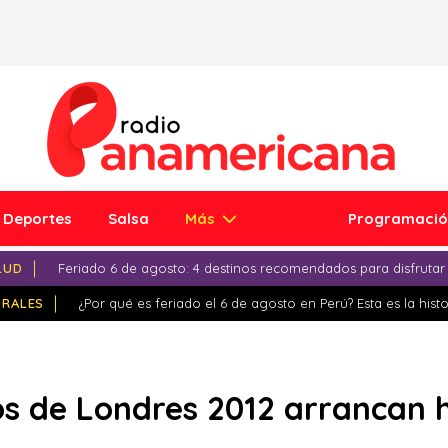
Deportes
Salsa
Más
Programaci
LUD
Feriado 6 de agosto: 4 destinos recomendados para disfrutar
IRALES
¿Por qué es feriado el 6 de agosto en Perú? Esta es la histo
os de Londres 2012 arrancan 