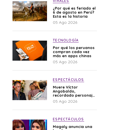
VIRALES
¿Por qué es feriado el
6 de agosto en Perú?
Esta es la historia
05 Ago 2026
TECNOLOGÍA
Por qué los peruanos
compran cada vez
más en apps chinas
05 Ago 2026
ESPECTÁCULOS
Muere Víctor
Angobaldo,
recordado personaje
de la farándula y
05 Ago 2026
expareja de Shirley
Cherres
ESPECTÁCULOS
Magaly anuncia una