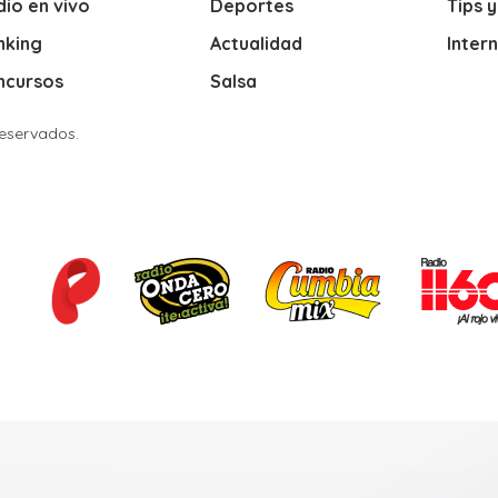
io en vivo
Deportes
Tips 
nking
Actualidad
Inter
ncursos
Salsa
Reservados.