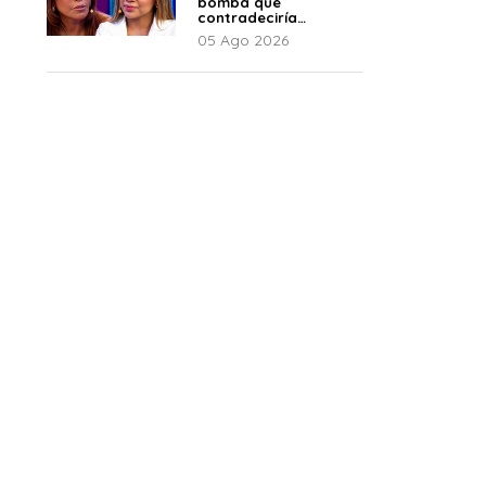
bomba que
contradeciría
comunicado de La
05 Ago 2026
Bella Luz: “Hay un
audio”