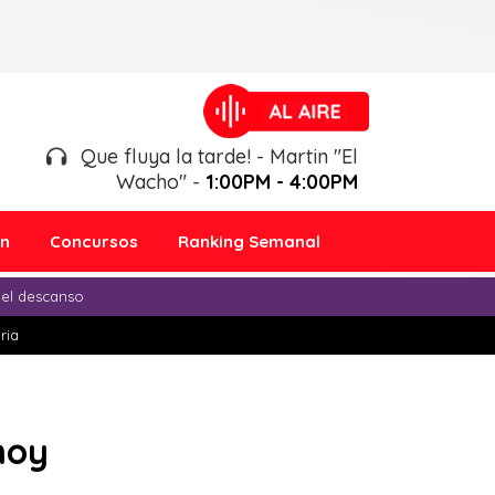
Que fluya la tarde! - Martin "El
Wacho" -
1:00PM - 4:00PM
ón
Concursos
Ranking Semanal
 el descanso
ria
hoy