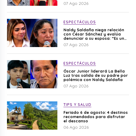
editado”
07 Ago 2026
ESPECTÁCULOS
Naldy Saldaña niega relación
con César Sánchez y evalúa
denunciar a su esposa: “Es una
difamación”
07 Ago 2026
ESPECTÁCULOS
Óscar Junior liderará La Bella
Luz tras salida de su padre por
polémica con Naldy Saldaña
07 Ago 2026
TIPS Y SALUD
Feriado 6 de agosto: 4 destinos
recomendados para disfrutar
el descanso
06 Ago 2026