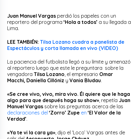
Juan Manuel Vargas
perdió los papeles con un
reportero del programa
‘Hola a todos’
a su llegada a
Lima.
LEE TAMBIÉN:
Tilsa Lozano cuadra a panelista de
Espectáculos y corta llamada en vivo (VIDEO)
La paciencia del futbolista llegó a su límite y amenazó
al reportero luego que este le preguntara sobre la
vengadora
Tilsa Lozano
, el empresario
Omar
Macchi, Daniella Cillóniz
y
Vania Bludau
.
«Se cree vivo, vivo, mira vivo. Él quiere que le haga
algo para que después haga su show»
, repetía
Juan
Manuel Vargas
sobre las preguntas acerca de las
declaraciones del
‘Zorro’ Zupe
en
‘El Valor de la
Verdad’
.
«Ya te vi la cara ya»
, dijo el ‘Loco’ Vargas antes de
salir del
Aeropuerto
Jorge Chávez
.