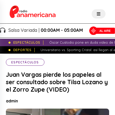
Salsa Variada |
00:00AM - 05:00AM
ESPECTÁCULOS
Óscar Custodio pone en duda video de N
DEPORTES
Universitario vs. Sporting Cristal: así llegan a
ESPECTÁCULOS
Juan Vargas pierde los papeles al
ser consultado sobre Tilsa Lozano y
el Zorro Zupe (VIDEO)
admin