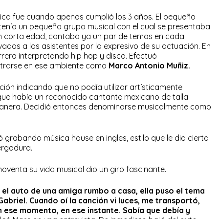
ica fue cuando apenas cumplió los 3 años. El pequeño
enía un pequeño grupo musical con el cual se presentaba
tan corta edad, cantaba ya un par de temas en cada
vados a los asistentes por lo expresivo de su actuación. En
rrera interpretando hip hop y disco. Efectuó
trarse en ese ambiente como
Marco Antonio Muñiz.
ación indicando que no podía utilizar artísticamente
 que había un reconocido cantante mexicano de talla
manera. Decidió entonces denominarse musicalmente como
grabando música house en ingles, estilo que le dio cierta
ergadura.
noventa su vida musical dio un giro fascinante.
 el auto de una amiga rumbo a casa, ella puso el tema
abriel. Cuando oí la canción vi luces, me transportó,
 ese momento, en ese instante. Sabía que debía y