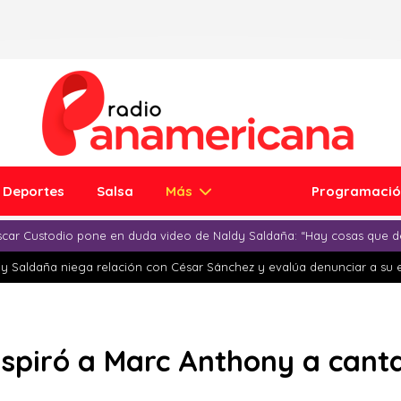
Deportes
Salsa
Más
Programaci
car Custodio pone en duda video de Naldy Saldaña: “Hay cosas que d
y Saldaña niega relación con César Sánchez y evalúa denunciar a su 
nspiró a Marc Anthony a cant