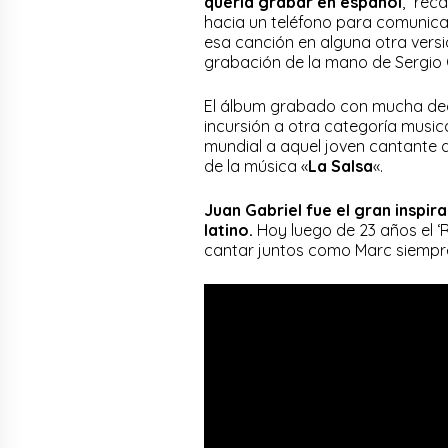
quería grabar en español
,” rec
hacia un teléfono para comunicar
esa canción en alguna otra vers
grabación de la mano de Sergio 
El álbum grabado con mucha ded
incursión a otra categoría musica
mundial a aquel joven cantante
de la música «
La Salsa
«.
Juan Gabriel fue el gran inspi
latino.
Hoy luego de 23 años el ‘R
cantar juntos como Marc siempre