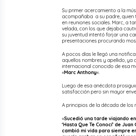
Su primer acercamiento a la mús
acompañaba a su padre, quien t
en reuniones sociales. Marc, a 
velada, con los que dejaba cauti
su juventud intentó forjar una ca
presentaciones procurando mos
A pocos días le llegó una notific
aquellos nombres y apellido, ya
internacional conocido de esa 
«
Marc Anthony
«.
Luego de esa anécdota prosiguió 
satisfacción pero sin mayor env
A principios de la década de los 
«
Sucedió una tarde viajando en
‘Hasta Que Te Conocí’ de Juan G
cambió mi vida para siempre en