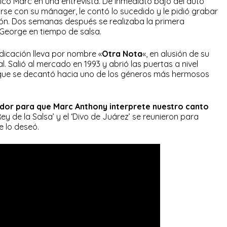
alcó Marc en una entrevista. De inmediato bajó del auto
se con su mánager, le contó lo sucedido y le pidió grabar
ión. Dos semanas después se realizaba la primera
George en tiempo de salsa.
icación lleva por nombre «
Otra Nota
«, en alusión de su
l. Salió al mercado en 1993 y abrió las puertas a nivel
 que se decantó hacia uno de los géneros más hermosos
rador para que Marc Anthony interprete nuestro canto
ey de la Salsa’ y el ‘Divo de Juárez’ se reunieron para
 lo deseó.