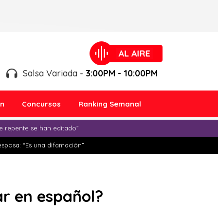
Salsa Variada -
3:00PM - 10:00PM
ón
Concursos
Ranking Semanal
e repente se han editado”
esposa: “Es una difamación”
ar en español?