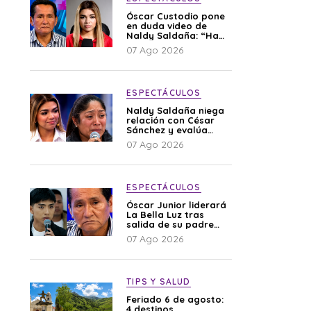
Óscar Custodio pone
en duda video de
Naldy Saldaña: “Hay
cosas que de repente
07 Ago 2026
se han editado”
ESPECTÁCULOS
Naldy Saldaña niega
relación con César
Sánchez y evalúa
denunciar a su
07 Ago 2026
esposa: “Es una
difamación”
ESPECTÁCULOS
Óscar Junior liderará
La Bella Luz tras
salida de su padre
por polémica con
07 Ago 2026
Naldy Saldaña
TIPS Y SALUD
Feriado 6 de agosto:
4 destinos