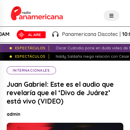
Panamericana Discotec |
10:00PM
ESPECTÁCULOS
Óscar Custodio pone en duda video de N
ESPECTÁCULOS
Naldy Saldaña niega relación con César
INTERNACIONALES
Juan Gabriel: Este es el audio que
revelaría que el ‘Divo de Juárez’
está vivo (VIDEO)
admin