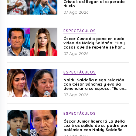
Cristal: así llegan al esperado
duelo
07 Ago 2026
ESPECTÁCULOS
Óscar Custodio pone en duda
video de Naldy Saldaña: “Hay
cosas que de repente se han
editado”
07 Ago 2026
ESPECTÁCULOS
Naldy Saldaña niega relación
con César Sánchez y evalúa
denunciar a su esposa: “Es una
difamación”
07 Ago 2026
ESPECTÁCULOS
Óscar Junior liderará La Bella
Luz tras salida de su padre por
polémica con Naldy Saldaña
07 Ago 2026