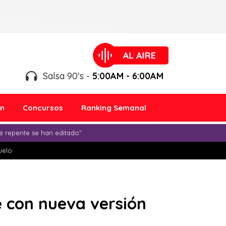
Salsa 90's -
5:00AM - 6:00AM
ón
Concursos
Ranking Semanal
e repente se han editado”
duelo
 con nueva versión