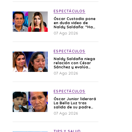
ESPECTÁCULOS
Óscar Custodio pone
en duda video de
Naldy Saldaña: “Hay
cosas que de repente
07 Ago 2026
se han editado”
ESPECTÁCULOS
Naldy Saldaña niega
relación con César
Sánchez y evalúa
denunciar a su
07 Ago 2026
esposa: “Es una
difamación”
ESPECTÁCULOS
Óscar Junior liderará
La Bella Luz tras
salida de su padre
por polémica con
07 Ago 2026
Naldy Saldaña
TIPS Y SALUD