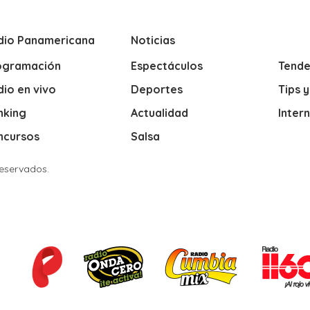
dio Panamericana
Noticias
ogramación
Espectáculos
Tende
io en vivo
Deportes
Tips 
nking
Actualidad
Inter
ncursos
Salsa
Reservados.