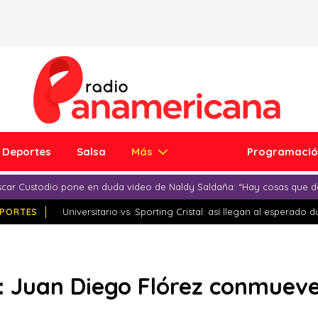
Deportes
Salsa
Más
Programaci
car Custodio pone en duda video de Naldy Saldaña: “Hay cosas que d
PORTES
Universitario vs. Sporting Cristal: así llegan al esperado 
: Juan Diego Flórez conmueve