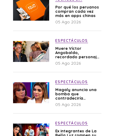
Por qué los peruanos
compran cada vez
más en apps chinas
05 Ago 2026
ESPECTÁCULOS
Muere Víctor
Angobaldo,
recordado personaje
de la farándula y
05 Ago 2026
expareja de Shirley
Cherres
ESPECTÁCULOS
Magaly anuncia una
bomba que
contradeciría
comunicado de La
05 Ago 2026
Bella Luz: “Hay un
audio”
ESPECTÁCULOS
Ex integrantes de La
Bella Luz rompen su