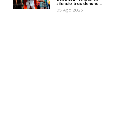
silencio tras denuncia
de Naldy: “Todo el
05 Ago 2026
mundo lo sabía”