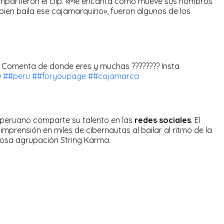
mpartieron el clip. «Me encanta cómo mueve sus hombros
ien baila ese cajamarquino», fueron algunos de los
 Comenta de donde eres y muchas ???????? Insta
u
##peru
##foryoupage
##cajamarca
n peruano comparte su talento en las
redes sociales
. El
mprensión en miles de cibernautas al bailar al ritmo de la
osa agrupación String Karma.