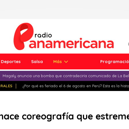
Deportes
Salsa
Más
Programaci
Magaly anuncia una bomba que contradeciría comunicado de La Bell
IRALES
¿Por qué es feriado el 6 de agosto en Perú? Esta es la histo
ace coreografía que estremec