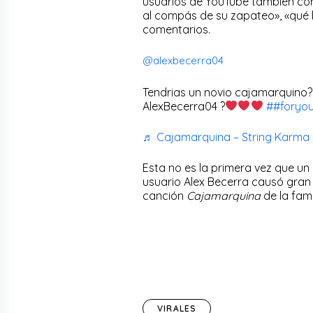
usuarios de YouTube también co
al compás de su zapateo», «qué b
comentarios.
@alexbecerra04
Tendrias un novio cajamarquino?
AlexBecerra04 ?
##foryo
♬ Cajamarquina – String Karma
Esta no es la primera vez que u
usuario Alex Becerra causó gran i
canción
Cajamarquina
de la fam
VIRALES