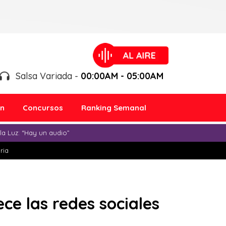
Salsa Variada -
00:00AM - 05:00AM
ón
Concursos
Ranking Semanal
a Luz: “Hay un audio”
ria
e las redes sociales