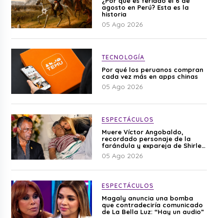
¿Por qué es feriado el 6 de
agosto en Perú? Esta es la
historia
05 Ago 2026
TECNOLOGÍA
Por qué los peruanos compran
cada vez más en apps chinas
05 Ago 2026
ESPECTÁCULOS
Muere Víctor Angobaldo,
recordado personaje de la
farándula y expareja de Shirley
Cherres
05 Ago 2026
ESPECTÁCULOS
Magaly anuncia una bomba
que contradeciría comunicado
de La Bella Luz: “Hay un audio”