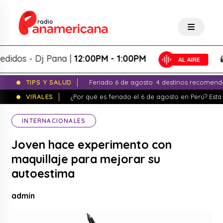
os - Dj Pana |
12:00PM - 1:00PM
TIPS Y SALUD
Feriado 6 de agosto: 4 destinos recomend
VIRALES
¿Por qué es feriado el 6 de agosto en Perú? Esta 
INTERNACIONALES
Joven hace experimento con
maquillaje para mejorar su
autoestima
admin