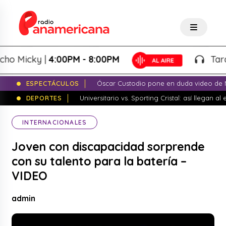
Micky |
4:00PM - 8:00PM
Tardeo S
ESPECTÁCULOS
Óscar Custodio pone en duda video de N
DEPORTES
Universitario vs. Sporting Cristal: así llegan a
INTERNACIONALES
Joven con discapacidad sorprende
con su talento para la batería –
VIDEO
admin