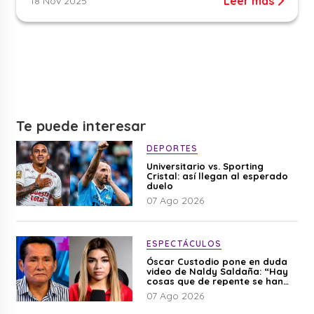
Leer más
18 Nov 2025
Te puede interesar
DEPORTES
Universitario vs. Sporting
Cristal: así llegan al esperado
duelo
07 Ago 2026
ESPECTÁCULOS
Óscar Custodio pone en duda
video de Naldy Saldaña: “Hay
cosas que de repente se han
editado”
07 Ago 2026