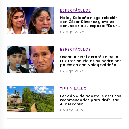
ESPECTÁCULOS
Naldy Saldaña niega relación
con César Sánchez y evalúa
denunciar a su esposa: “Es una
difamación”
07 Ago 2026
ESPECTÁCULOS
Óscar Junior liderará La Bella
Luz tras salida de su padre por
polémica con Naldy Saldaña
07 Ago 2026
TIPS Y SALUD
Feriado 6 de agosto: 4 destinos
recomendados para disfrutar
el descanso
06 Ago 2026