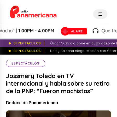
" |
1:00PM - 4:00PM
Que fluya la 
ESPECTÁCULOS
Óscar Custodio pone en duda video de N
ESPECTÁCULOS
Naldy Saldaña niega relación con César
ESPECTÁCULOS
Jossmery Toledo en TV
internacional y habla sobre su retiro
de la PNP: “Fueron machistas”
Redacción Panamericana