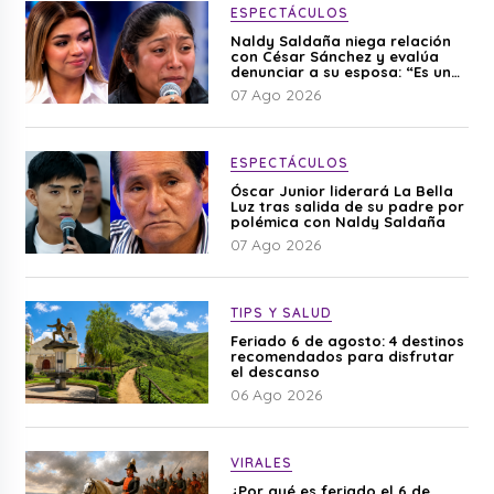
ESPECTÁCULOS
Naldy Saldaña niega relación
con César Sánchez y evalúa
denunciar a su esposa: “Es una
difamación”
07 Ago 2026
ESPECTÁCULOS
Óscar Junior liderará La Bella
Luz tras salida de su padre por
polémica con Naldy Saldaña
07 Ago 2026
TIPS Y SALUD
Feriado 6 de agosto: 4 destinos
recomendados para disfrutar
el descanso
06 Ago 2026
VIRALES
¿Por qué es feriado el 6 de