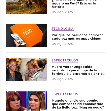
agosto en Perú? Esta es la
historia
05 Ago 2026
TECNOLOGÍA
Por qué los peruanos compran
cada vez más en apps chinas
05 Ago 2026
ESPECTÁCULOS
Muere Víctor Angobaldo,
recordado personaje de la
farándula y expareja de Shirley
Cherres
05 Ago 2026
ESPECTÁCULOS
Magaly anuncia una bomba
que contradeciría comunicado
de La Bella Luz: “Hay un audio”