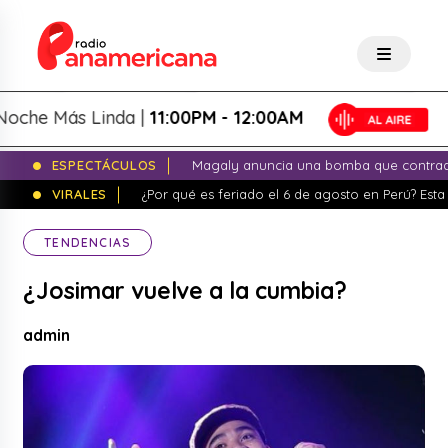
e Más Linda |
11:00PM - 12:00AM
ESPECTÁCULOS
Magaly anuncia una bomba que contrade
VIRALES
¿Por qué es feriado el 6 de agosto en Perú? Esta 
TENDENCIAS
¿Josimar vuelve a la cumbia?
admin