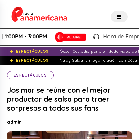
PM - 3:00PM
Hora de Emprender -
ESPECTÁCULOS
Óscar Custodio pone en duda video de N
ESPECTÁCULOS
Naldy Saldaña niega relación con César
ESPECTÁCULOS
Josimar se reúne con el mejor
productor de salsa para traer
sorpresas a todos sus fans
admin