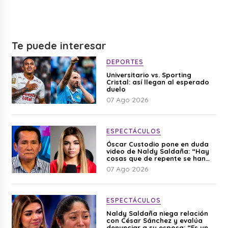
Te puede interesar
DEPORTES
Universitario vs. Sporting
Cristal: así llegan al esperado
duelo
07 Ago 2026
ESPECTÁCULOS
Óscar Custodio pone en duda
video de Naldy Saldaña: “Hay
cosas que de repente se han
editado”
07 Ago 2026
ESPECTÁCULOS
Naldy Saldaña niega relación
con César Sánchez y evalúa
denunciar a su esposa: “Es una