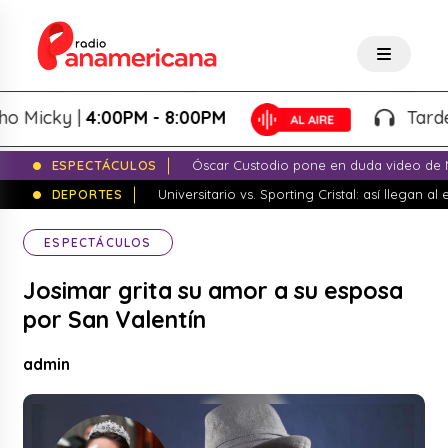
cky |
4:00PM - 8:00PM
Tardeo Sal
ESPECTÁCULOS
Óscar Custodio pone en duda video de N
DEPORTES
Universitario vs. Sporting Cristal: así llegan a
ESPECTÁCULOS
Josimar grita su amor a su esposa
por San Valentín
admin