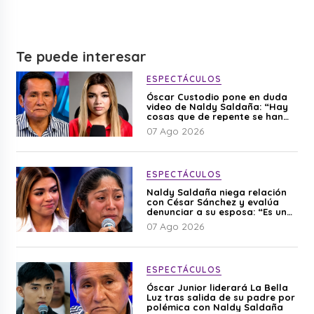
Te puede interesar
ESPECTÁCULOS
Óscar Custodio pone en duda
video de Naldy Saldaña: “Hay
cosas que de repente se han
editado”
07 Ago 2026
ESPECTÁCULOS
Naldy Saldaña niega relación
con César Sánchez y evalúa
denunciar a su esposa: “Es una
difamación”
07 Ago 2026
ESPECTÁCULOS
Óscar Junior liderará La Bella
Luz tras salida de su padre por
polémica con Naldy Saldaña