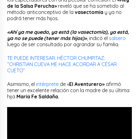
de la Salsa Perucha»
reveló que se ha sometido al
método anticonceptivo de la
vasectomía
y ya no
podrá tener más hijos.
«Ahí ya me quedo, ya está (la vasectomía), ya está,
ya no se puede (tener más hijos)»
, indicó el
salsero
luego de ser consultado por agrandar su familia.
TE PUEDE INTERESAR: HÉCTOR CHUMPITAZ:
“CHRISTIAN CUEVA ME HACE ACORDAR A CÉSAR
CUETO”
Asimismo, el
intérprete
de «
El Aventurero»
afirmó
tener un excelente relación con la madre de su última
hija
María Fe Saldaña.