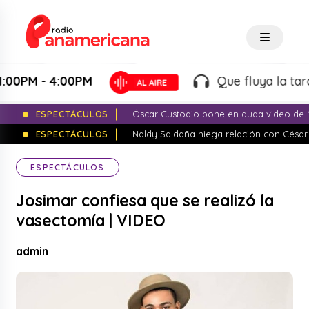
PM - 4:00PM
Que fluya la tarde! -
ESPECTÁCULOS
Óscar Custodio pone en duda video de N
ESPECTÁCULOS
Naldy Saldaña niega relación con César
ESPECTÁCULOS
Josimar confiesa que se realizó la
vasectomía | VIDEO
admin