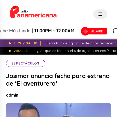
ás Linda |
11:00PM - 12:00AM
La 
TIPS Y SALUD
Feriado 6 de agosto: 4 destinos recomend
VIRALES
¿Por qué es feriado el 6 de agosto en Perú? Esta 
ESPECTÁCULOS
Josimar anuncia fecha para estreno
de ‘El aventurero’
admin