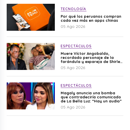
TECNOLOGÍA
Por qué los peruanos compran
cada vez más en apps chinas
05 Ago 2026
ESPECTÁCULOS
Muere Víctor Angobaldo,
recordado personaje de la
farándula y expareja de Shirley
Cherres
05 Ago 2026
ESPECTÁCULOS
Magaly anuncia una bomba
que contradeciría comunicado
de La Bella Luz: “Hay un audio”
05 Ago 2026