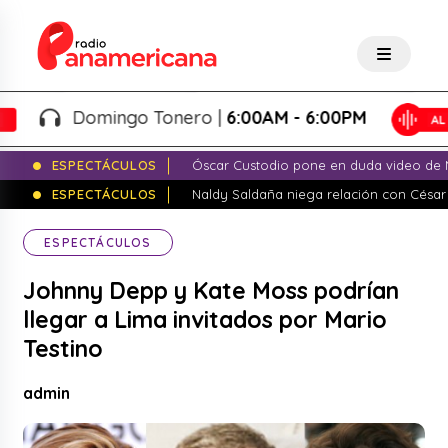
Domingo Tonero |
6:00AM - 6:00PM
ESPECTÁCULOS
Óscar Custodio pone en duda video de N
ESPECTÁCULOS
Naldy Saldaña niega relación con César
ESPECTÁCULOS
Johnny Depp y Kate Moss podrían
llegar a Lima invitados por Mario
Testino
admin