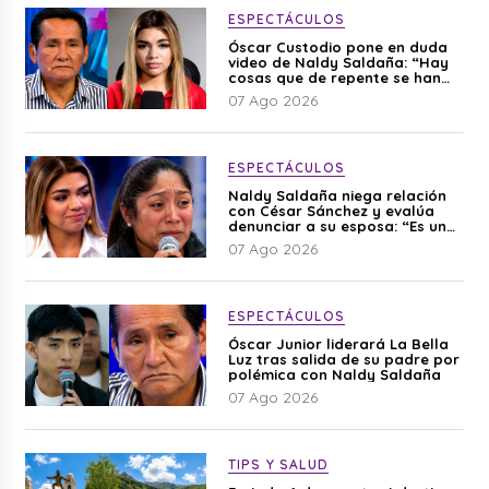
ESPECTÁCULOS
Óscar Custodio pone en duda
video de Naldy Saldaña: “Hay
cosas que de repente se han
editado”
07 Ago 2026
ESPECTÁCULOS
Naldy Saldaña niega relación
con César Sánchez y evalúa
denunciar a su esposa: “Es una
difamación”
07 Ago 2026
ESPECTÁCULOS
Óscar Junior liderará La Bella
Luz tras salida de su padre por
polémica con Naldy Saldaña
07 Ago 2026
TIPS Y SALUD