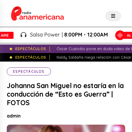
Salsa Power |
8:00PM - 12:00AM
ESPECTÁCULOS
Óscar Custodio pone en duda video de N
ESPECTÁCULOS
Naldy Saldaña niega relación con César
ESPECTÁCULOS
Johanna San Miguel no estaría en la
conducción de “Esto es Guerra” |
FOTOS
admin