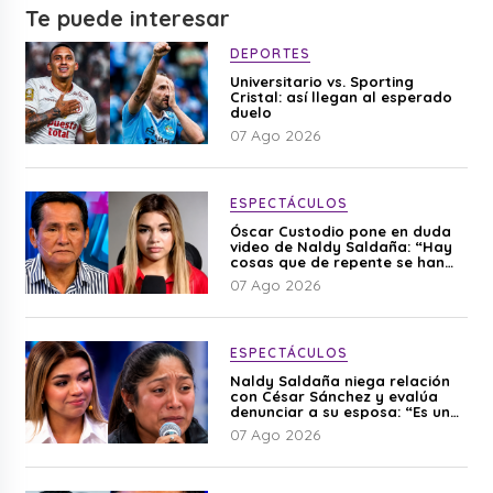
Te puede interesar
DEPORTES
Universitario vs. Sporting
Cristal: así llegan al esperado
duelo
07 Ago 2026
ESPECTÁCULOS
Óscar Custodio pone en duda
video de Naldy Saldaña: “Hay
cosas que de repente se han
editado”
07 Ago 2026
ESPECTÁCULOS
Naldy Saldaña niega relación
con César Sánchez y evalúa
denunciar a su esposa: “Es una
difamación”
07 Ago 2026