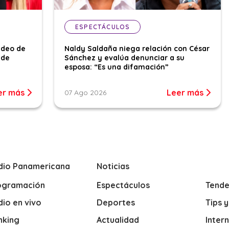
ESPECTÁCULOS
ideo de
Naldy Saldaña niega relación con César
 de
Sánchez y evalúa denunciar a su
esposa: “Es una difamación”
er más
Leer más
07 Ago 2026
dio Panamericana
Noticias
ogramación
Espectáculos
Tende
io en vivo
Deportes
Tips 
nking
Actualidad
Inter