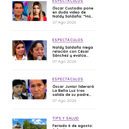
ESPECTÁCULOS
Óscar Custodio pone
en duda video de
Naldy Saldaña: “Hay
cosas que de repente
07 Ago 2026
se han editado”
ESPECTÁCULOS
Naldy Saldaña niega
relación con César
Sánchez y evalúa
denunciar a su
07 Ago 2026
esposa: “Es una
difamación”
ESPECTÁCULOS
Óscar Junior liderará
La Bella Luz tras
salida de su padre
por polémica con
07 Ago 2026
Naldy Saldaña
TIPS Y SALUD
Feriado 6 de agosto: