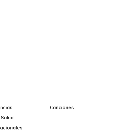
ncias
Canciones
y Salud
nacionales