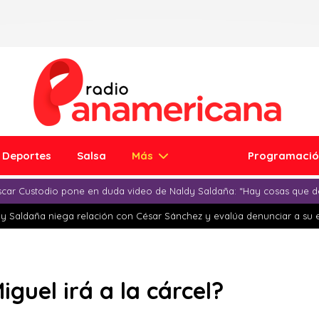
Deportes
Salsa
Más
Programaci
car Custodio pone en duda video de Naldy Saldaña: “Hay cosas que d
y Saldaña niega relación con César Sánchez y evalúa denunciar a su 
guel irá a la cárcel?