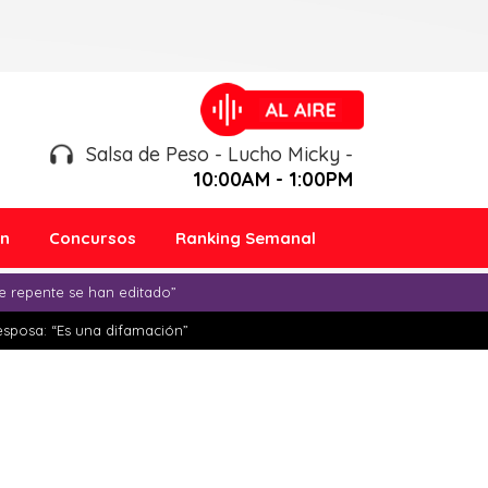
Salsa de Peso - Lucho Micky -
10:00AM - 1:00PM
ón
Concursos
Ranking Semanal
e repente se han editado”
esposa: “Es una difamación”