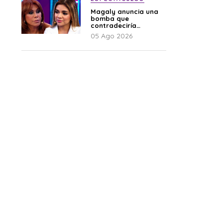
Magaly anuncia una
bomba que
contradeciría
comunicado de La
05 Ago 2026
Bella Luz: “Hay un
audio”