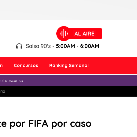
Salsa 90's -
5:00AM - 6:00AM
ón
Concursos
Ranking Semanal
 el descanso
ria
e por FIFA por caso