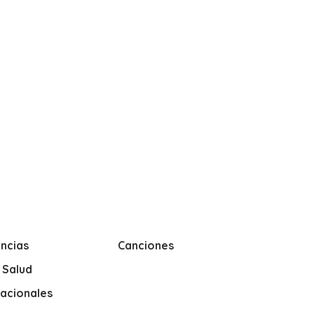
ncias
Canciones
y Salud
nacionales