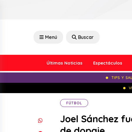
Menú
Buscar
Últimas Noticias
Espectáculos
TIPS Y SA
V
FÚTBOL
Joel Sánchez fu
de dopaje