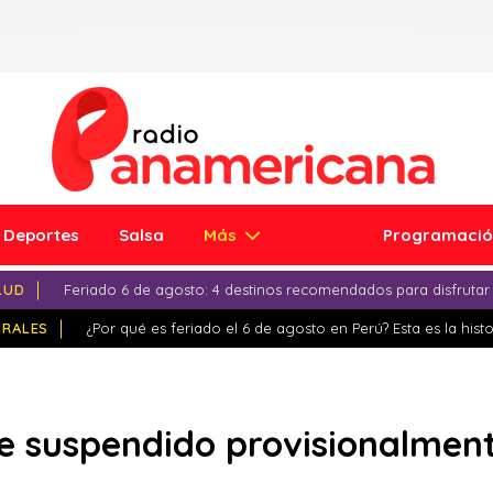
Deportes
Salsa
Más
Programaci
LUD
Feriado 6 de agosto: 4 destinos recomendados para disfrutar
IRALES
¿Por qué es feriado el 6 de agosto en Perú? Esta es la histo
e suspendido provisionalment