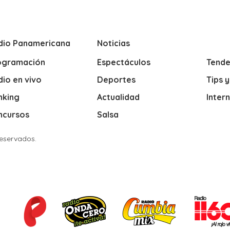
dio Panamericana
Noticias
ogramación
Espectáculos
Tende
io en vivo
Deportes
Tips 
nking
Actualidad
Inter
ncursos
Salsa
Reservados.