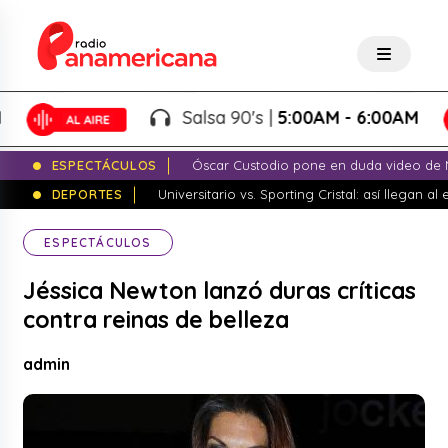
Salsa 90's |
5:00AM - 6:00AM
ESPECTÁCULOS
Óscar Custodio pone en duda video de N
DEPORTES
Universitario vs. Sporting Cristal: así llegan a
ESPECTÁCULOS
Jéssica Newton lanzó duras críticas
contra reinas de belleza
admin