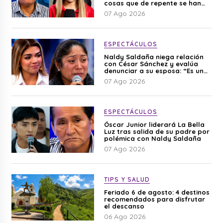
cosas que de repente se han
editado”
07 Ago 2026
ESPECTÁCULOS
Naldy Saldaña niega relación
con César Sánchez y evalúa
denunciar a su esposa: “Es una
difamación”
07 Ago 2026
ESPECTÁCULOS
Óscar Junior liderará La Bella
Luz tras salida de su padre por
polémica con Naldy Saldaña
07 Ago 2026
TIPS Y SALUD
Feriado 6 de agosto: 4 destinos
recomendados para disfrutar
el descanso
06 Ago 2026