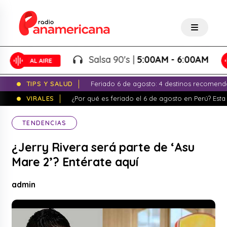
Salsa 90's |
5:00AM - 6:00AM
TIPS Y SALUD
Feriado 6 de agosto: 4 destinos recomend
VIRALES
¿Por qué es feriado el 6 de agosto en Perú? Esta 
TENDENCIAS
¿Jerry Rivera será parte de ‘Asu
Mare 2’? Entérate aquí
admin