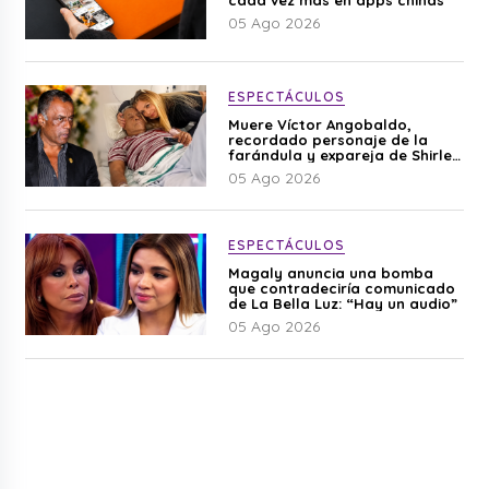
05 Ago 2026
ESPECTÁCULOS
Muere Víctor Angobaldo,
recordado personaje de la
farándula y expareja de Shirley
Cherres
05 Ago 2026
ESPECTÁCULOS
Magaly anuncia una bomba
que contradeciría comunicado
de La Bella Luz: “Hay un audio”
05 Ago 2026