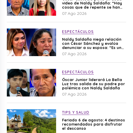
video de Naldy Saldaña: “Hay
cosas que de repente se han
editado”
07 Ago 2026
ESPECTÁCULOS
Naldy Saldaña niega relación
con César Sánchez y evalúa
denunciar a su esposa: “Es una
difamación”
07 Ago 2026
ESPECTÁCULOS
Óscar Junior liderará La Bella
Luz tras salida de su padre por
polémica con Naldy Saldaña
07 Ago 2026
TIPS Y SALUD
Feriado 6 de agosto: 4 destinos
recomendados para disfrutar
el descanso