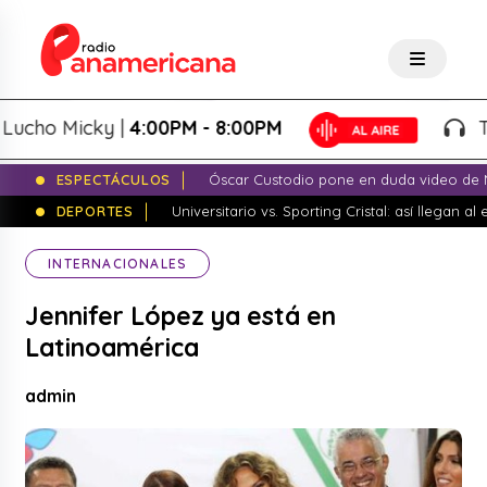
ho Micky |
4:00PM - 8:00PM
Tarde
ESPECTÁCULOS
Óscar Custodio pone en duda video de N
DEPORTES
Universitario vs. Sporting Cristal: así llegan a
INTERNACIONALES
Jennifer López ya está en
Latinoamérica
admin