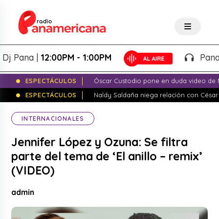
Pana |
12:00PM - 1:00PM
Panapedi
ESPECTÁCULOS
Óscar Custodio pone en duda video de N
ESPECTÁCULOS
Naldy Saldaña niega relación con César
INTERNACIONALES
Jennifer López y Ozuna: Se filtra
parte del tema de ‘El anillo – remix’
(VIDEO)
admin