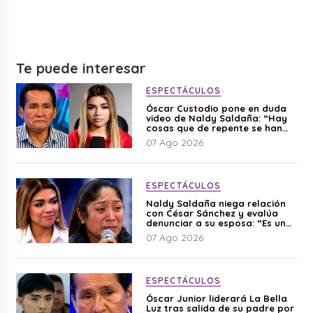
Te puede interesar
ESPECTÁCULOS
Óscar Custodio pone en duda
video de Naldy Saldaña: “Hay
cosas que de repente se han
editado”
07 Ago 2026
ESPECTÁCULOS
Naldy Saldaña niega relación
con César Sánchez y evalúa
denunciar a su esposa: “Es una
difamación”
07 Ago 2026
ESPECTÁCULOS
Óscar Junior liderará La Bella
Luz tras salida de su padre por