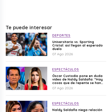
Te puede interesar
DEPORTES
Universitario vs. Sporting
Cristal: así llegan al esperado
duelo
07 Ago 2026
ESPECTÁCULOS
Óscar Custodio pone en duda
video de Naldy Saldaña: “Hay
cosas que de repente se han
editado”
07 Ago 2026
ESPECTÁCULOS
Naldy Saldaña niega relación