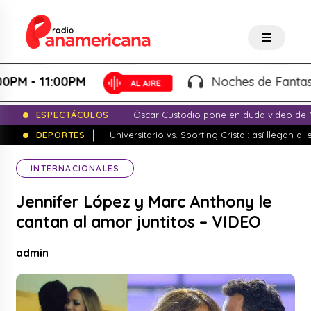
 - 11:00PM
Noches de Fantasía - 
ESPECTÁCULOS
Óscar Custodio pone en duda video de N
DEPORTES
Universitario vs. Sporting Cristal: así llegan a
INTERNACIONALES
Jennifer López y Marc Anthony le
cantan al amor juntitos – VIDEO
admin