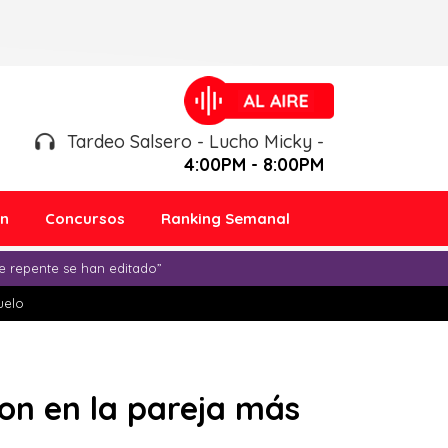
Tardeo Salsero - Lucho Micky -
4:00PM - 8:00PM
ón
Concursos
Ranking Semanal
e repente se han editado”
duelo
ron en la pareja más