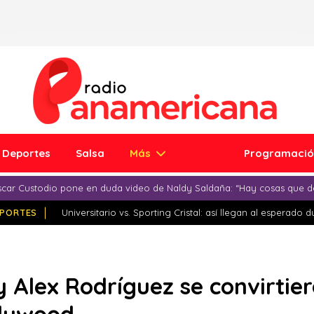
Deportes
Salsa
Más
Programaci
car Custodio pone en duda video de Naldy Saldaña: “Hay cosas que d
PORTES
Universitario vs. Sporting Cristal: así llegan al esperado 
y Alex Rodríguez se convirtie