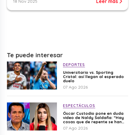
Leer más
18 Nov 2025
Te puede interesar
DEPORTES
Universitario vs. Sporting
Cristal: así llegan al esperado
duelo
07 Ago 2026
ESPECTÁCULOS
Óscar Custodio pone en duda
video de Naldy Saldaña: “Hay
cosas que de repente se han
editado”
07 Ago 2026