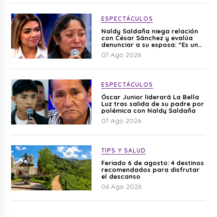
ESPECTÁCULOS
Naldy Saldaña niega relación
con César Sánchez y evalúa
denunciar a su esposa: “Es una
difamación”
07 Ago 2026
ESPECTÁCULOS
Óscar Junior liderará La Bella
Luz tras salida de su padre por
polémica con Naldy Saldaña
07 Ago 2026
TIPS Y SALUD
Feriado 6 de agosto: 4 destinos
recomendados para disfrutar
el descanso
06 Ago 2026