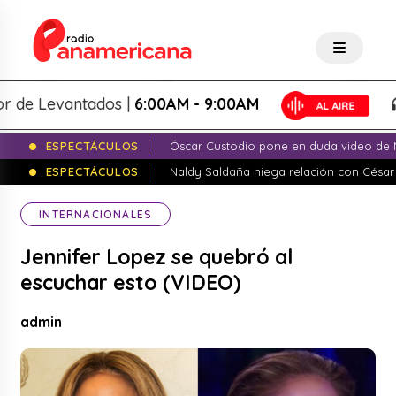
 Levantados |
6:00AM - 9:00AM
Lo
ESPECTÁCULOS
Óscar Custodio pone en duda video de N
ESPECTÁCULOS
Naldy Saldaña niega relación con César
INTERNACIONALES
Jennifer Lopez se quebró al
escuchar esto (VIDEO)
admin