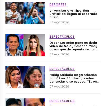
DEPORTES
Universitario vs. Sporting
Cristal: así llegan al esperado
duelo
07 Ago 2026
ESPECTÁCULOS
Óscar Custodio pone en duda
video de Naldy Saldaña: “Hay
cosas que de repente se han
editado”
07 Ago 2026
ESPECTÁCULOS
Naldy Saldaña niega relación
con César Sánchez y evalúa
denunciar a su esposa: “Es una
difamación”
07 Ago 2026
ESPECTÁCULOS