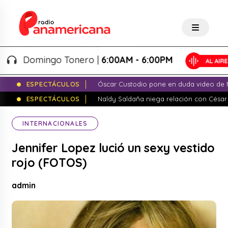
Domingo Tonero |
6:00AM - 6:00PM
ESPECTÁCULOS
Óscar Custodio pone en duda video de N
ESPECTÁCULOS
Naldy Saldaña niega relación con César
INTERNACIONALES
Jennifer Lopez lució un sexy vestido
rojo (FOTOS)
admin