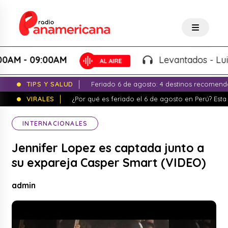
- 09:00AM
Levantados - Luigui C
TIPS Y SALUD
Feriado 6 de agosto: 4 destinos recomend
VIRALES
¿Por qué es feriado el 6 de agosto en Perú? Esta 
INTERNACIONALES
Jennifer Lopez es captada junto a
su expareja Casper Smart (VIDEO)
admin