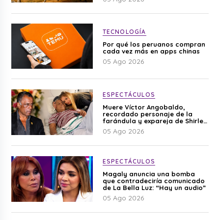
TECNOLOGÍA
Por qué los peruanos compran
cada vez más en apps chinas
05 Ago 2026
ESPECTÁCULOS
Muere Víctor Angobaldo,
recordado personaje de la
farándula y expareja de Shirley
Cherres
05 Ago 2026
ESPECTÁCULOS
Magaly anuncia una bomba
que contradeciría comunicado
de La Bella Luz: “Hay un audio”
05 Ago 2026