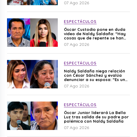
07 Ago 2026
ESPECTÁCULOS
Óscar Custodio pone en duda
video de Naldy Saldaña: “Hay
cosas que de repente se han
editado”
07 Ago 2026
ESPECTÁCULOS
Naldy Saldaña niega relación
con César Sánchez y evalúa
denunciar a su esposa: “Es una
difamación”
07 Ago 2026
ESPECTÁCULOS
Óscar Junior liderará La Bella
Luz tras salida de su padre por
polémica con Naldy Saldaña
07 Ago 2026