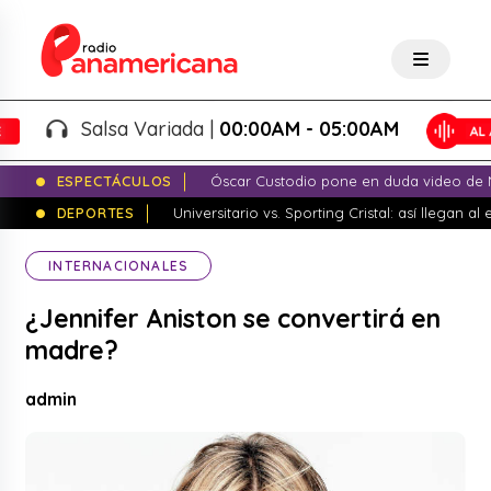
Salsa Variada |
00:00AM - 05:00AM
ESPECTÁCULOS
Óscar Custodio pone en duda video de N
DEPORTES
Universitario vs. Sporting Cristal: así llegan a
INTERNACIONALES
¿Jennifer Aniston se convertirá en
madre?
admin