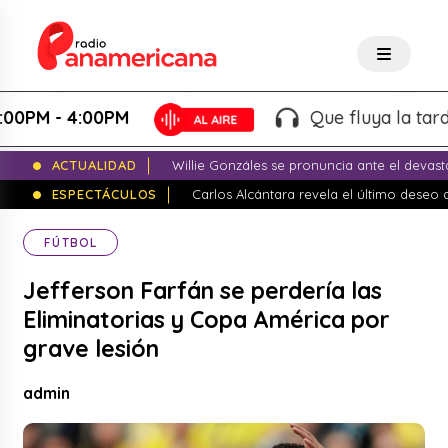
 - 4:00PM
Que fluya la tarde! - 
ACTUALIDAD
Willie Gonzáles se pronuncia ante el devas
ESPECTÁCULOS
Carlos Alcántara revela el último dese
FÚTBOL
Jefferson Farfán se perdería las
Eliminatorias y Copa América por
grave lesión
admin