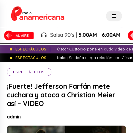
Salsa 90's |
5:00AM - 6:00AM
ESPECTÁCULOS
Óscar Custodio pone en duda video de N
ESPECTÁCULOS
Naldy Saldaña niega relación con César
ESPECTÁCULOS
¡Fuerte! Jefferson Farfán mete
cuchara y ataca a Christian Meier
así – VIDEO
admin