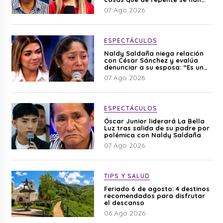
editado”
07 Ago 2026
ESPECTÁCULOS
Naldy Saldaña niega relación
con César Sánchez y evalúa
denunciar a su esposa: “Es una
difamación”
07 Ago 2026
ESPECTÁCULOS
Óscar Junior liderará La Bella
Luz tras salida de su padre por
polémica con Naldy Saldaña
07 Ago 2026
TIPS Y SALUD
Feriado 6 de agosto: 4 destinos
recomendados para disfrutar
el descanso
06 Ago 2026