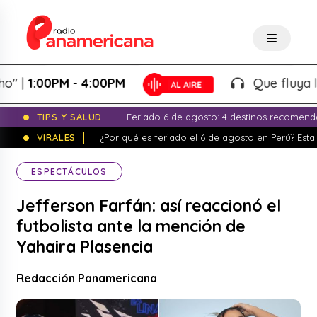
00PM - 4:00PM
Que fluya la tarde
TIPS Y SALUD
Feriado 6 de agosto: 4 destinos recomend
VIRALES
¿Por qué es feriado el 6 de agosto en Perú? Esta 
ESPECTÁCULOS
Jefferson Farfán: así reaccionó el
futbolista ante la mención de
Yahaira Plasencia
Redacción Panamericana