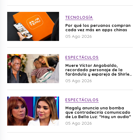
TECNOLOGÍA
Por qué los peruanos compran
cada vez más en apps chinas
05 Ago 2026
ESPECTÁCULOS
Muere Víctor Angobaldo,
recordado personaje de la
farándula y expareja de Shirley
Cherres
05 Ago 2026
ESPECTÁCULOS
Magaly anuncia una bomba
que contradeciría comunicado
de La Bella Luz: “Hay un audio”
05 Ago 2026