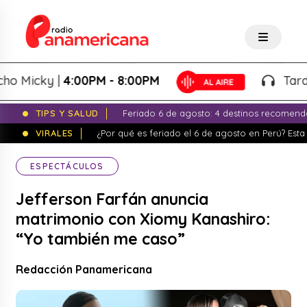
icky |
4:00PM - 8:00PM
Tardeo Sa
TIPS Y SALUD
Feriado 6 de agosto: 4 destinos recomend
VIRALES
¿Por qué es feriado el 6 de agosto en Perú? Esta 
ESPECTÁCULOS
Jefferson Farfán anuncia
matrimonio con Xiomy Kanashiro:
“Yo también me caso”
Redacción Panamericana