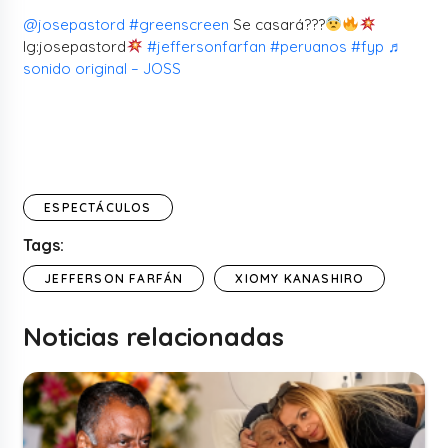
@josepastord
#greenscreen
Se casará???
Ig:josepastord
#jeffersonfarfan
#peruanos
#fyp
♬
sonido original – JOSS
ESPECTÁCULOS
Tags:
JEFFERSON FARFÁN
XIOMY KANASHIRO
Noticias relacionadas