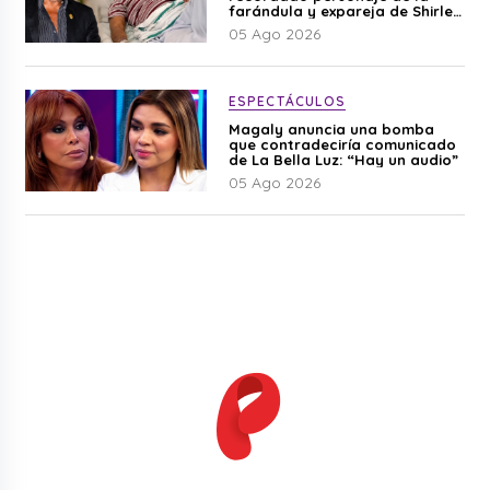
farándula y expareja de Shirley
Cherres
05 Ago 2026
ESPECTÁCULOS
Magaly anuncia una bomba
que contradeciría comunicado
de La Bella Luz: “Hay un audio”
05 Ago 2026