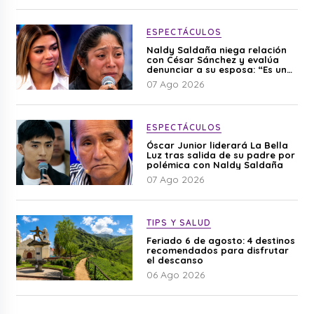
ESPECTÁCULOS
Naldy Saldaña niega relación
con César Sánchez y evalúa
denunciar a su esposa: “Es una
difamación”
07 Ago 2026
ESPECTÁCULOS
Óscar Junior liderará La Bella
Luz tras salida de su padre por
polémica con Naldy Saldaña
07 Ago 2026
TIPS Y SALUD
Feriado 6 de agosto: 4 destinos
recomendados para disfrutar
el descanso
06 Ago 2026