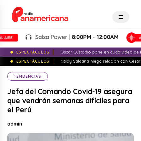
Salsa Power |
8:00PM - 12:00AM
ESPECTÁCULOS
Óscar Custodio pone en duda video de N
ESPECTÁCULOS
Naldy Saldaña niega relación con César
TENDENCIAS
Jefa del Comando Covid-19 asegura
que vendrán semanas difíciles para
el Perú
admin