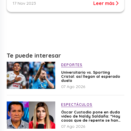
Leer más
17 Nov 2023
Te puede interesar
DEPORTES
Universitario vs. Sporting
Cristal: así llegan al esperado
duelo
07 Ago 2026
ESPECTÁCULOS
Óscar Custodio pone en duda
video de Naldy Saldaña: “Hay
cosas que de repente se han
editado”
07 Ago 2026