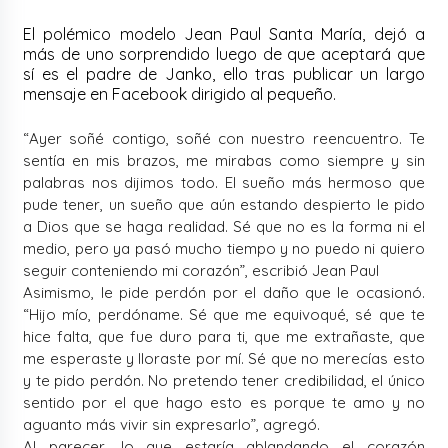
El polémico modelo Jean Paul Santa María, dejó a
más de uno sorprendido luego de que aceptará que
sí es el padre de Janko, ello tras publicar un largo
mensaje en Facebook dirigido al pequeño.
“Ayer soñé contigo, soñé con nuestro reencuentro. Te
sentía en mis brazos, me mirabas como siempre y sin
palabras nos dijimos todo. El sueño más hermoso que
pude tener, un sueño que aún estando despierto le pido
a Dios que se haga realidad. Sé que no es la forma ni el
medio, pero ya pasó mucho tiempo y no puedo ni quiero
seguir conteniendo mi corazón”, escribió Jean Paul
Asimismo, le pide perdón por el daño que le ocasionó.
“Hijo mío, perdóname. Sé que me equivoqué, sé que te
hice falta, que fue duro para ti, que me extrañaste, que
me esperaste y lloraste por mí. Sé que no merecías esto
y te pido perdón. No pretendo tener credibilidad, el único
sentido por el que hago esto es porque te amo y no
aguanto más vivir sin expresarlo”, agregó.
Al parecer, lo que estaría ablandando el corazón