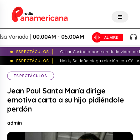
Variada |
00:00AM - 05:00AM
Sal
ESPECTÁCULOS
Óscar Custodio pone en duda video de N
ESPECTÁCULOS
Naldy Saldaña niega relación con César
ESPECTÁCULOS
Jean Paul Santa María dirige
emotiva carta a su hijo pidiéndole
perdón
admin