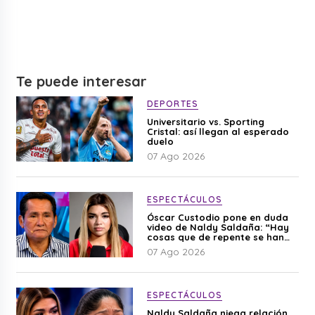
Te puede interesar
DEPORTES
Universitario vs. Sporting
Cristal: así llegan al esperado
duelo
07 Ago 2026
ESPECTÁCULOS
Óscar Custodio pone en duda
video de Naldy Saldaña: “Hay
cosas que de repente se han
editado”
07 Ago 2026
ESPECTÁCULOS
Naldy Saldaña niega relación