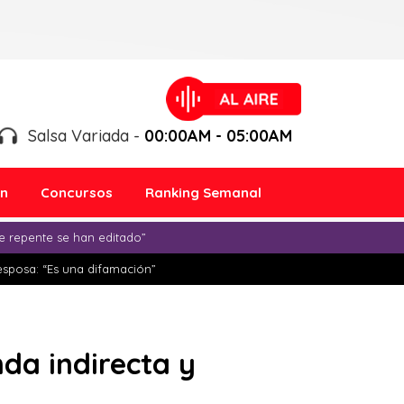
Salsa Variada -
00:00AM - 05:00AM
ón
Concursos
Ranking Semanal
e repente se han editado”
esposa: “Es una difamación”
da indirecta y