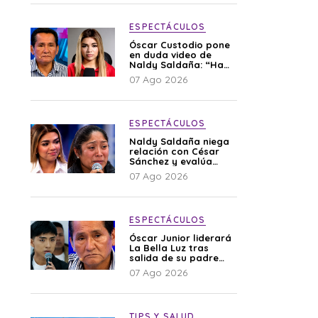
ESPECTÁCULOS
Óscar Custodio pone
en duda video de
Naldy Saldaña: “Hay
cosas que de repente
07 Ago 2026
se han editado”
ESPECTÁCULOS
Naldy Saldaña niega
relación con César
Sánchez y evalúa
denunciar a su
07 Ago 2026
esposa: “Es una
difamación”
ESPECTÁCULOS
Óscar Junior liderará
La Bella Luz tras
salida de su padre
por polémica con
07 Ago 2026
Naldy Saldaña
TIPS Y SALUD