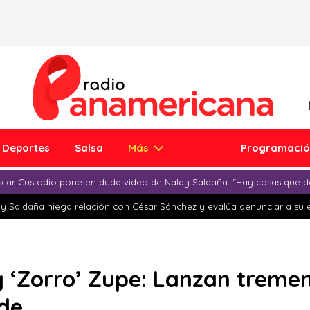
Deportes
Salsa
Más
Programaci
car Custodio pone en duda video de Naldy Saldaña: “Hay cosas que d
y Saldaña niega relación con César Sánchez y evalúa denunciar a su 
 ‘Zorro’ Zupe: Lanzan tremen
 de…