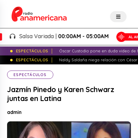
Salsa Variada |
00:00AM - 05:00AM
ESPECTÁCULOS
Óscar Custodio pone en duda video de N
ESPECTÁCULOS
Naldy Saldaña niega relación con César
ESPECTÁCULOS
Jazmín Pinedo y Karen Schwarz
juntas en Latina
admin