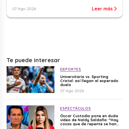
Leer más
07 Ago 2026
Te puede interesar
DEPORTES
Universitario vs. Sporting
Cristal: así llegan al esperado
duelo
07 Ago 2026
ESPECTÁCULOS
Óscar Custodio pone en duda
video de Naldy Saldaña: “Hay
cosas que de repente se han
editado”