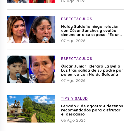
07 Ago 2026
ESPECTÁCULOS
Naldy Saldaña niega relación
con César Sánchez y evalúa
denunciar a su esposa: “Es una
difamación”
07 Ago 2026
ESPECTÁCULOS
Óscar Junior liderará La Bella
Luz tras salida de su padre por
polémica con Naldy Saldaña
07 Ago 2026
TIPS Y SALUD
Feriado 6 de agosto: 4 destinos
recomendados para disfrutar
el descanso
06 Ago 2026